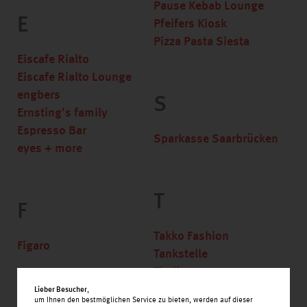
Pause Kebab Lounge
E
Pfeifers Kiosk
Pizza Pasta Siesta
Eiscafe Rialto
Eiscafe Rialto Lounge
engbers
S
Ernsting's family
Espresso Bar
Sparkasse Saarbrücken
eyes + more
T
F
Takko Fashion
Figaro
Tankstelle
Thalia
TUI - Reisebüro
Lieber Besucher
,
um Ihnen den bestmöglichen Service zu bieten, werden auf dieser