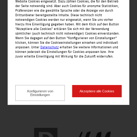
H
TÜV Saarland / TÜV Rhei
Website Cookies eingesetzt. Dazu zählen Cookies, die für den Betrieb
der Seite notwendig sind. Aber auch Cookies für anonyme Statistiken,
nland
Präferenzen wie die gewählte Sprache oder die Anzeige von durch
H&M
Drittanbieter bereitgestellte Inhalte. Diese technisch nicht
notwendigen Cookies werden nur eingesetzt, wenn Sie uns vorher
hierzu Ihre Einwilligung gegeben haben. Mit dem Klick auf den Button
“Akzeptiere alle Cookies" erklären Sie sich mit der Verwendung
V
sämtlicher (auch technisch nicht notwendiger) Cookies einverstanden.
Wenn Sie dagegen auf den Button “Konfigurieren von Einstellungen“
I
klicken, können Sie die Cookieeinstellungen einsehen und individuell
anpassen. Unter
Datenschutz
erhalten Sie weitere Informationen und
Vereinigte Volksbank eG
können jederzeit die Einstellungen für Cookies anpassen bzw. Ihre
zuvor erteilte Einwilligung mit Wirkung für die Zukunft widerrufen.
IMO Car Wash
W
Konfigurieren von
Akzeptiere alle Cookies
Woolworth
Einstellungen