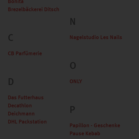
Bonita
Brezelbäckerei Ditsch
N
C
Nagelstudio Les Nails
CB Parfümerie
O
D
ONLY
Das Futterhaus
Decathlon
P
Deichmann
DHL Packstation
Papillon - Geschenke
Pause Kebab