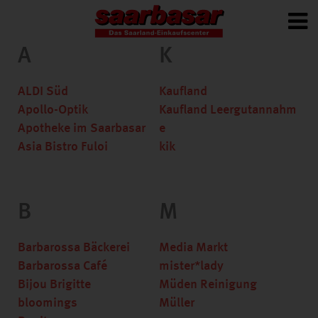
A
K
ALDI Süd
Kaufland
Apollo-Optik
Kaufland Leergutannahm
Apotheke im Saarbasar
e
Asia Bistro Fuloi
kik
B
M
Barbarossa Bäckerei
Media Markt
Barbarossa Café
mister*lady
Bijou Brigitte
Müden Reinigung
bloomings
Müller