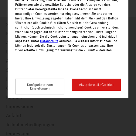
der Seite notwendig sind. Aber auch Cookies für anonyme Statistiken,
Präferenzen wie die gewählte Sprache oder die Anzeige von durch
Drittanbieter bereitgestellte Inhalte. Diese technisch nicht
notwendigen Cookies werden nur eingesetzt, wenn Sie uns vorher
hierzu Ihre Einwilligung gegeben haben. Mit dem Klick auf den Button
“Akzeptiere alle Cookies" erklären Sie sich mit der Verwendung
Startseite
sämtlicher (auch technisch nicht notwendiger) Cookies einverstanden.
Wenn Sie dagegen auf den Button “Konfigurieren von Einstellungen“
Nachrichten
klicken, können Sie die Cookieeinstellungen einsehen und individuell
anpassen. Unter
Datenschutz
erhalten Sie weitere Informationen und
Angebote
können jederzeit die Einstellungen für Cookies anpassen bzw. Ihre
zuvor erteilte Einwilligung mit Wirkung für die Zukunft widerrufen.
Einkaufswelt
Alle Geschäfte alphabetisch
Service
Jobs
Konfigurieren von
Akzeptiere alle Cookies
Öffnungszeiten
Einstellungen
Kontakt
Impressionen
Anfahrt
Teilnahmebedingungen
Impressum