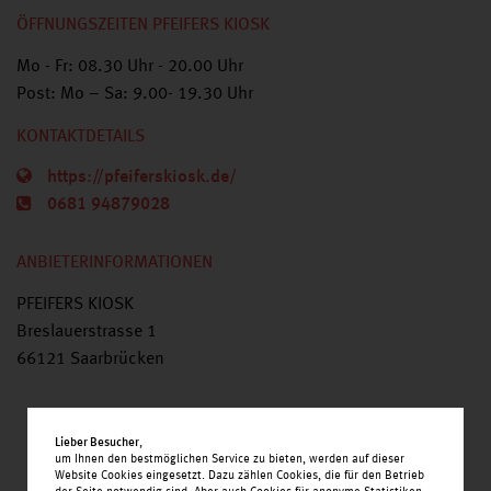
ÖFFNUNGSZEITEN PFEIFERS KIOSK
Mo - Fr: 08.30 Uhr - 20.00 Uhr
Post: Mo – Sa: 9.00- 19.30 Uhr
KONTAKTDETAILS
https://pfeiferskiosk.de/
0681 94879028
ANBIETERINFORMATIONEN
PFEIFERS KIOSK
Breslauerstrasse 1
66121 Saarbrücken
Lieber Besucher
,
um Ihnen den bestmöglichen Service zu bieten, werden auf dieser
Website Cookies eingesetzt. Dazu zählen Cookies, die für den Betrieb