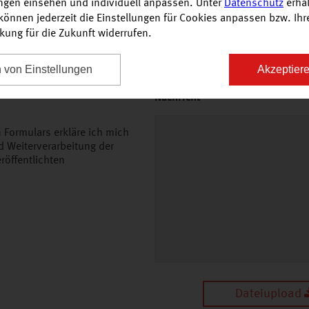
ungen einsehen und individuell anpassen. Unter
Datenschutz
erhal
önnen jederzeit die Einstellungen für Cookies anpassen bzw. Ihre 
Telefon
rkung für die Zukunft widerrufen.
n von Einstellungen
Akzeptiere
Nachricht
*
 Formulars erkläre ich mich
d Weiterverarbeitung der
röffentlichten
Dateiupload