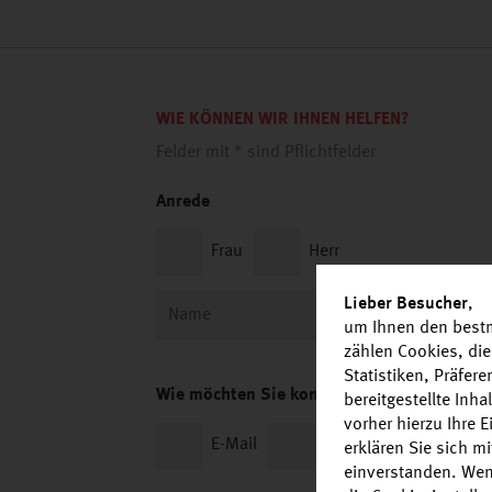
WIE KÖNNEN WIR IHNEN HELFEN?
Felder mit * sind Pflichtfelder
Anrede
Frau
Herr
Lieber Besucher
,
um Ihnen den bestm
zählen Cookies, die
Statistiken, Präfer
Wie möchten Sie kontaktiert werden?
bereitgestellte Inh
vorher hierzu Ihre 
E-Mail
Telefon
erklären Sie sich m
einverstanden. Wen