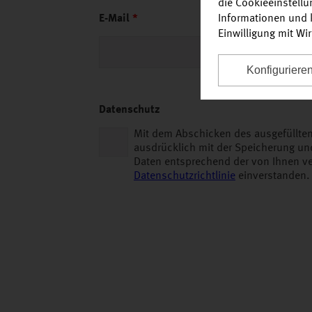
die Cookieeinstell
Informationen und k
E-Mail
*
Einwilligung mit Wi
Konfiguriere
Datenschutz
Mit dem Abschicken des ausgefüllten
ausdrücklich mit der Speicherung un
Daten entsprechend der von Ihnen ve
Datenschutzrichtlinie
einverstanden.